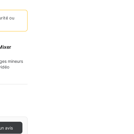
urité ou
Mixer
ges mineurs
vidéo
un avis