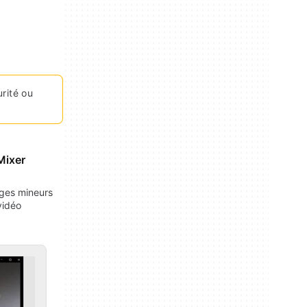
urité ou
Mixer
ges mineurs
vidéo