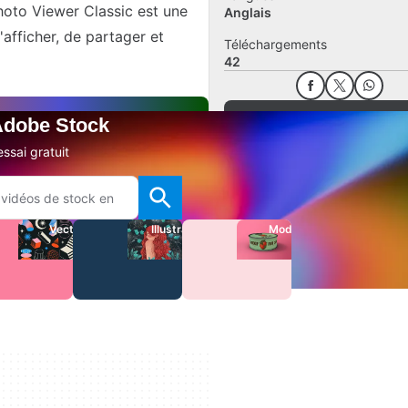
hoto Viewer Classic est une
Anglais
'afficher, de partager et
Téléchargements
42
Ajouter un avis
 Adobe Stock
Signaler un problème
ssai gratuit
Autres applis
Vecteurs
Illustrations
Modèles