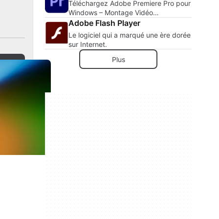
Téléchargez Adobe Premiere Pro pour
Windows – Montage Vidéo
Professionnel à Portée de Main
Adobe Flash Player
Le logiciel qui a marqué une ère dorée
sur Internet.
Plus