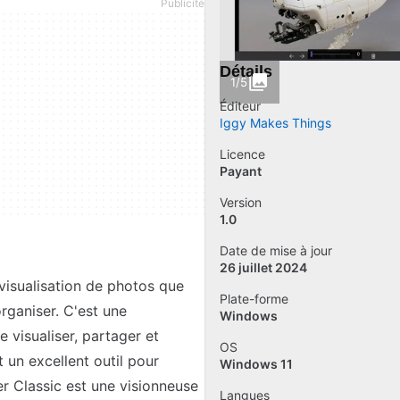
Détails
1/5
Éditeur
‪Iggy Makes Things‬
Licence
Payant
Version
1.0
Date de mise à jour
26 juillet 2024
visualisation de photos que
Plate-forme
organiser. C'est une
Windows
e visualiser, partager et
OS
 un excellent outil pour
Windows 11
er Classic est une visionneuse
Langues